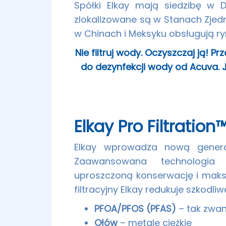
Spółki Elkay mają siedzibę w D
zlokalizowane są w Stanach Zje
w Chinach i Meksyku obsługują ryn
Nie filtruj wody. Oczyszczaj ją!
do dezynfekcji wody od Acuva.
Elkay Pro Filtratio
Elkay wprowadza nową genera
Zaawansowana technologia f
uproszczoną konserwację i maks
filtracyjny Elkay redukuje szkodli
PFOA/PFOS (PFAS)
– tak zwan
Ołów
– metale ciężkie