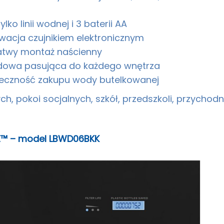
ko linii wodnej i 3 baterii AA
wacja czujnikiem elektronicznym
atwy montaż naścienny
dowa pasująca do każdego wnętrza
nieczność zakupu wody butelkowanej
ych, pokoi socjalnych, szkół, przedszkoli, przychodni
EZ™ – model LBWD06BKK