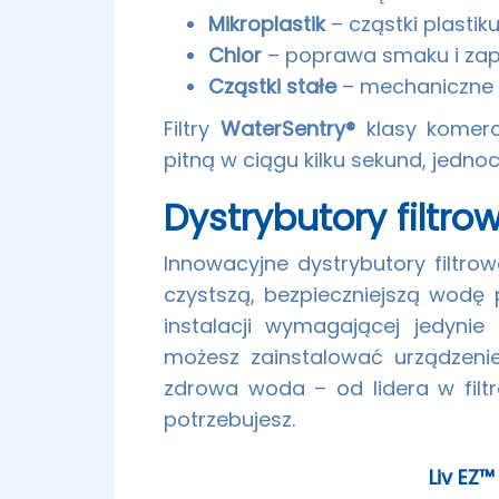
Mikroplastik
– cząstki plastik
Chlor
– poprawa smaku i za
Cząstki stałe
– mechaniczne 
Filtry
WaterSentry®
klasy komercy
pitną w ciągu kilku sekund, jedn
Dystrybutory filtro
Innowacyjne dystrybutory filtr
czystszą, bezpieczniejszą wodę 
instalacji wymagającej jedynie 
możesz zainstalować urządzenie
zdrowa woda – od lidera w filt
potrzebujesz.
Liv EZ