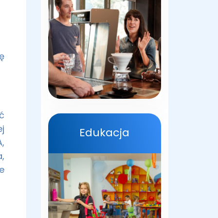
ę
ć
j
Edukacja
,
,
e