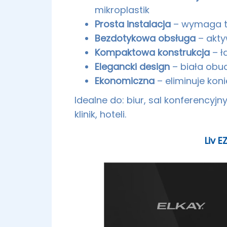
mikroplastik
Prosta instalacja
– wymaga tyl
Bezdotykowa obsługa
– akty
Kompaktowa konstrukcja
– ł
Elegancki design
– biała obu
Ekonomiczna
– eliminuje ko
Idealne do: biur, sal konferencyjn
klinik, hoteli.
Liv 