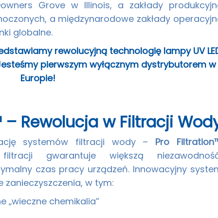
owners Grove w Illinois, a zakłady produkcyjn
dnoczonych, a międzynarodowe zakłady operacyjn
ki globalne.
 Przedstawiamy rewolucyjną technologię lampy UV LE
 Jesteśmy pierwszym wyłącznym dystrybutorem w
Europie!
n™ – Rewolucja w Filtracji Wod
cję systemów filtracji wody –
Pro Filtration
iltracji gwarantuje większą niezawodność
ymalny czas pracy urządzeń. Innowacyjny syste
we zanieczyszczenia, w tym:
e „wieczne chemikalia”