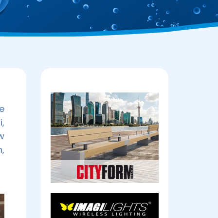
e
,
w
,