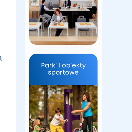
,
Parki i obiekty
sportowe