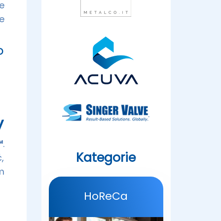
e
e
D
y
™
.
Kategorie
,
m
HoReCa