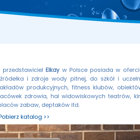
y przedstawiciel
Elkay
w Polsce posiada w oferci
źródełka i zdroje wody pitnej, do szkół i uczelni
akładów produkcyjnych, fitness klubów, obiektó
lacówek zdrowia, hal widowiskowych teatrów, kin
laców zabaw, deptaków itd.
Pobierz katalog >>