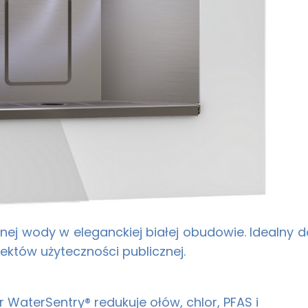
ej wody w eleganckiej białej obudowie. Idealny d
iektów użyteczności publicznej.
tr WaterSentry® redukuje ołów, chlor, PFAS i