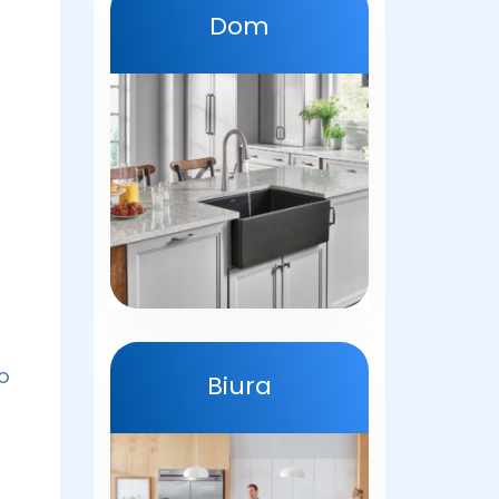
Dom
o
Biura