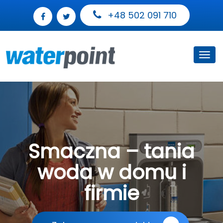
+48 502 091 710
Toggl
navig
Smaczna – tania
woda w domu i
firmie