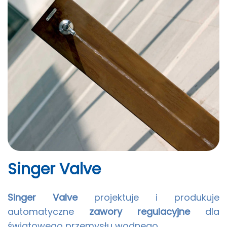
Singer Valve
Singer Valve
projektuje i produkuje
automatyczne
zawory regulacyjne
dla
światowego przemysłu wodnego.