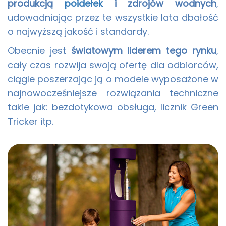
produkcją
poidełek
i zdrojów wodnych
,
udowadniając przez te wszystkie lata dbałość
o najwyższą jakość i standardy.
Obecnie jest
światowym liderem tego rynku
,
cały czas rozwija swoją ofertę dla odbiorców,
ciągle poszerzając ją o modele wyposażone w
najnowocześniejsze rozwiązania techniczne
takie jak: bezdotykowa obsługa, licznik Green
Tricker itp.